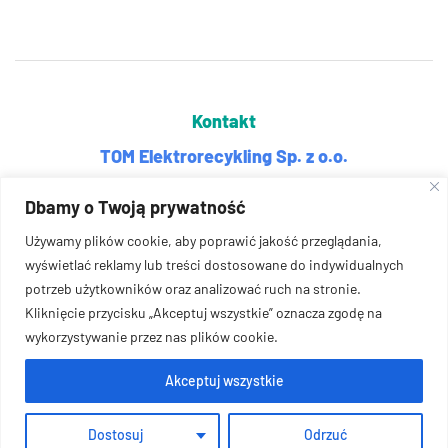
Kontakt
TOM Elektrorecykling Sp. z o.o.
ul. Pomorska 112
Dbamy o Twoją prywatność
70-812 Szczecin
Używamy plików cookie, aby poprawić jakość przeglądania,
+48 669 980 522
wyświetlać reklamy lub treści dostosowane do indywidualnych
potrzeb użytkowników oraz analizować ruch na stronie.
biuro-szczecin@grupatom.pl
Kliknięcie przycisku „Akceptuj wszystkie” oznacza zgodę na
wykorzystywanie przez nas plików cookie.
Akceptuj wszystkie
Polityka prywatności oraz Pliki cookie
Dostosuj
Odrzuć